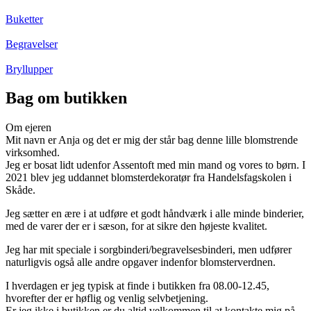
Buketter
Begravelser
Bryllupper
Bag om butikken
Om ejeren
Mit navn er Anja og det er mig der står bag denne lille blomstrende
virksomhed.
Jeg er bosat lidt udenfor Assentoft med min mand og vores to børn. I
2021 blev jeg uddannet blomsterdekoratør fra Handelsfagskolen i
Skåde.
Jeg sætter en ære i at udføre et godt håndværk i alle minde binderier,
med de varer der er i sæson, for at sikre den højeste kvalitet.
Jeg har mit speciale i sorgbinderi/begravelsesbinderi, men udfører
naturligvis også alle andre opgaver indenfor blomsterverdnen.
I hverdagen er jeg typisk at finde i butikken fra 08.00-12.45,
hvorefter der er høflig og venlig selvbetjening.
Er jeg ikke i butikken er du altid velkommen til at kontakte mig på