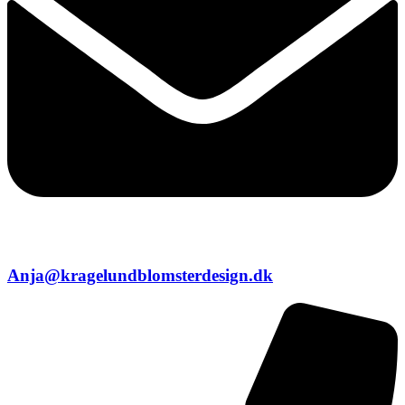
Anja@kragelundblomsterdesign.dk